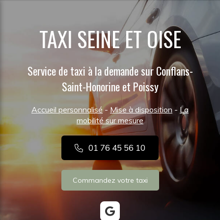
TAXI SEINE ET OISE
Service de taxi à la demande sur Conflans-
Saint-Honorine et Poissy
Accueil personnalisé
-
Mise à disposition
-
La
mobilité sur mesure
01 76 45 56 10
Commandez votre taxi